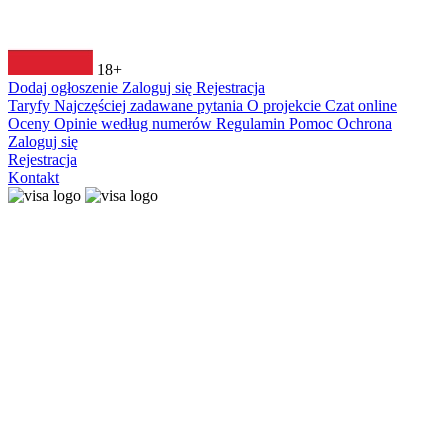
18+
Dodaj ogłoszenie
Zaloguj się
Rejestracja
Taryfy
Najczęściej zadawane pytania
O projekcie
Czat online
Oceny
Opinie według numerów
Regulamin
Pomoc
Ochrona
Zaloguj się
Rejestracja
Kontakt