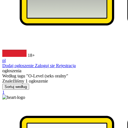
18+
pl
Dodaj ogłoszenie
Zaloguj się
Rejestracja
ogłoszenia
Według tagu
"O-Level (seks oralny"
Znaleźliśmy
1
ogłoszenie
Sortuj według
1