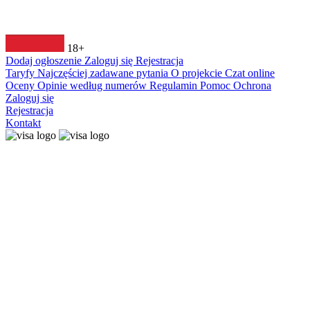
18+
Dodaj ogłoszenie
Zaloguj się
Rejestracja
Taryfy
Najczęściej zadawane pytania
O projekcie
Czat online
Oceny
Opinie według numerów
Regulamin
Pomoc
Ochrona
Zaloguj się
Rejestracja
Kontakt