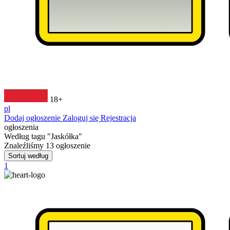
18+
pl
Dodaj ogłoszenie
Zaloguj się
Rejestracja
ogłoszenia
Według tagu
"Jaskółka"
Znaleźliśmy
13
ogłoszenie
Sortuj według
1