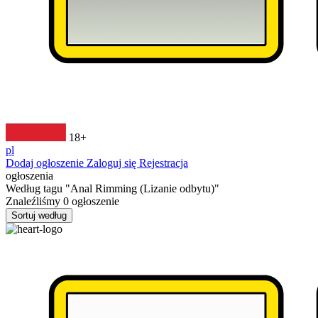
18+
pl
Dodaj ogłoszenie
Zaloguj się
Rejestracja
ogłoszenia
Według tagu
"Anal Rimming (Lizanie odbytu)"
Znaleźliśmy
0
ogłoszenie
Sortuj według