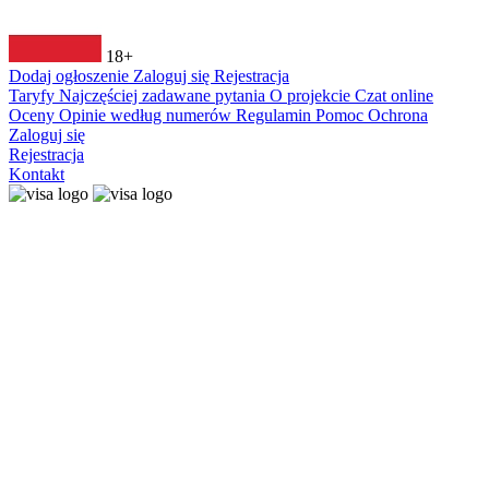
18+
Dodaj ogłoszenie
Zaloguj się
Rejestracja
Taryfy
Najczęściej zadawane pytania
O projekcie
Czat online
Oceny
Opinie według numerów
Regulamin
Pomoc
Ochrona
Zaloguj się
Rejestracja
Kontakt