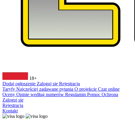
18+
Dodaj ogłoszenie
Zaloguj się
Rejestracja
Taryfy
Najczęściej zadawane pytania
O projekcie
Czat online
Oceny
Opinie według numerów
Regulamin
Pomoc
Ochrona
Zaloguj się
Rejestracja
Kontakt