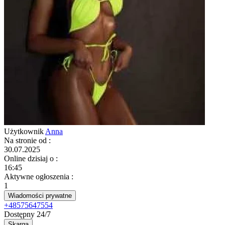
Użytkownik
Anna
Na stronie od
:
30.07.2025
Online dzisiaj o
:
16:45
Aktywne ogłoszenia
:
1
Wiadomości prywatne
+48575647554
Dostępny 24/7
Skarga