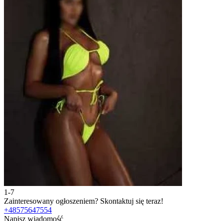
1-7
2
Zainteresowany ogłoszeniem?
Skontaktuj się teraz!
Z
+48575647554
Napisz wiadomość
N