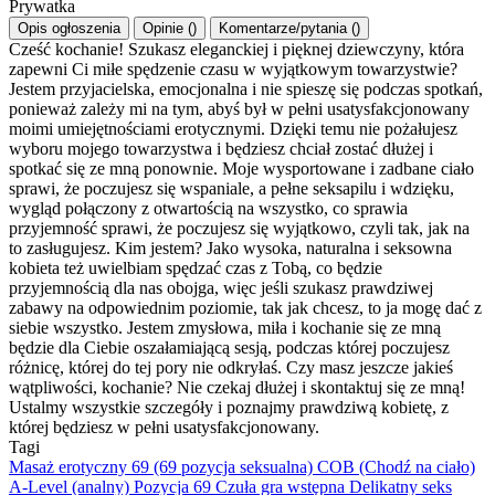
Prywatka
Opis ogłoszenia
Opinie
(
)
Komentarze/pytania
(
)
Cześć kochanie! Szukasz eleganckiej i pięknej dziewczyny, która
zapewni Ci miłe spędzenie czasu w wyjątkowym towarzystwie?
Jestem przyjacielska, emocjonalna i nie spieszę się podczas spotkań,
ponieważ zależy mi na tym, abyś był w pełni usatysfakcjonowany
moimi umiejętnościami erotycznymi. Dzięki temu nie pożałujesz
wyboru mojego towarzystwa i będziesz chciał zostać dłużej i
spotkać się ze mną ponownie. Moje wysportowane i zadbane ciało
sprawi, że poczujesz się wspaniale, a pełne seksapilu i wdzięku,
wygląd połączony z otwartością na wszystko, co sprawia
przyjemność sprawi, że poczujesz się wyjątkowo, czyli tak, jak na
to zasługujesz. Kim jestem? Jako wysoka, naturalna i seksowna
kobieta też uwielbiam spędzać czas z Tobą, co będzie
przyjemnością dla nas obojga, więc jeśli szukasz prawdziwej
zabawy na odpowiednim poziomie, tak jak chcesz, to ja mogę dać z
siebie wszystko. Jestem zmysłowa, miła i kochanie się ze mną
będzie dla Ciebie oszałamiającą sesją, podczas której poczujesz
różnicę, której do tej pory nie odkryłaś. Czy masz jeszcze jakieś
wątpliwości, kochanie? Nie czekaj dłużej i skontaktuj się ze mną!
Ustalmy wszystkie szczegóły i poznajmy prawdziwą kobietę, z
której będziesz w pełni usatysfakcjonowany.
Tagi
Masaż erotyczny
69 (69 pozycja seksualna)
COB (Chodź na ciało)
A-Level (analny)
Pozycja 69
Czuła gra wstępna
Delikatny seks