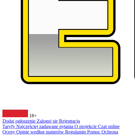
18+
Dodaj ogłoszenie
Zaloguj się
Rejestracja
Taryfy
Najczęściej zadawane pytania
O projekcie
Czat online
Oceny
Opinie według numerów
Regulamin
Pomoc
Ochrona