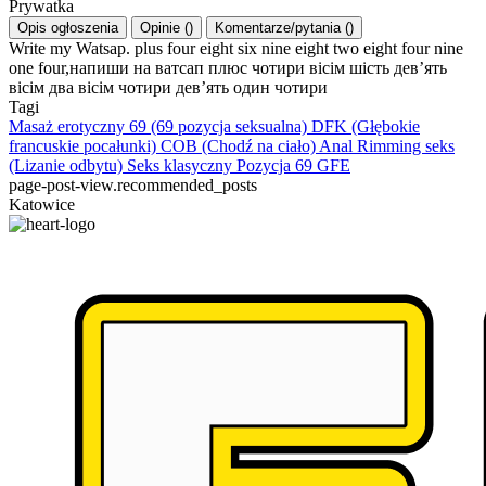
Prywatka
Opis ogłoszenia
Opinie
(
)
Komentarze/pytania
(
)
Write my Watsap. plus four eight six nine eight two eight four nine
one four,напиши на ватсап плюс чотири вісім шість дев’ять
вісім два вісім чотири дев’ять один чотири
Tagi
Masaż erotyczny
69 (69 pozycja seksualna)
DFK (Głębokie
francuskie pocałunki)
COB (Chodź na ciało)
Anal Rimming seks
(Lizanie odbytu)
Seks klasyczny
Pozycja 69
GFE
page-post-view.recommended_posts
Katowice