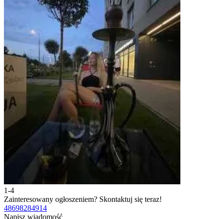
1-4
2
Zainteresowany ogłoszeniem?
Skontaktuj się teraz!
Z
48698284914
4
Napisz wiadomość
N